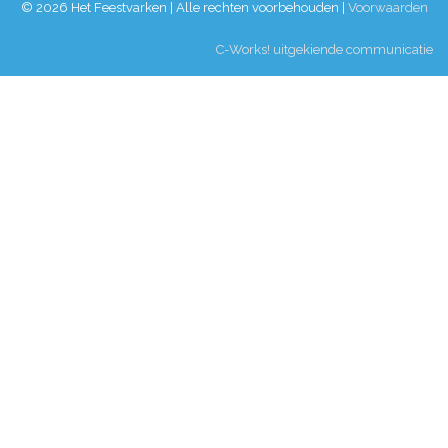
© 2026 Het Feestvarken | Alle rechten voorbehouden |
Voorwaarden
C-Works! uitgekiende communicatie