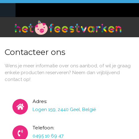
Overslaan en naar de inhoud gaan
0495 10 69 47
info@hetfeestvarken.be
Contacteer ons
Wens je meer informatie over ons aanbod, of wil je graag
enkele producten reserveren? Neem dan vrijblijvend
contact op!
Adres:
Logen 159, 2440 Geel, België
Telefoon:
0495 10 69 47