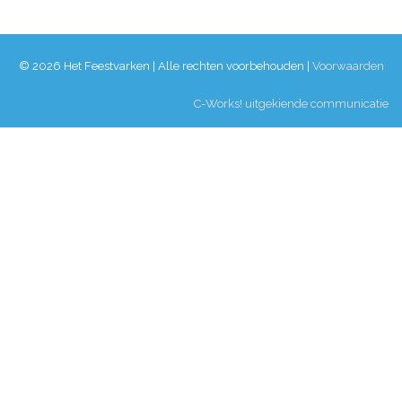
© 2026 Het Feestvarken | Alle rechten voorbehouden |
Voorwaarden
C-Works! uitgekiende communicatie