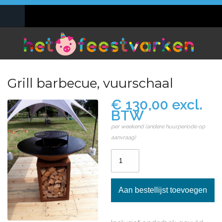
Overslaan en naar de inhoud gaan
0495 10 69 47
info@hetfeestvarken.be
Grill barbecue, vuurschaal
€ 130,00 excl.
BTW
per weekend (andere huurperiode op
aanvraag)